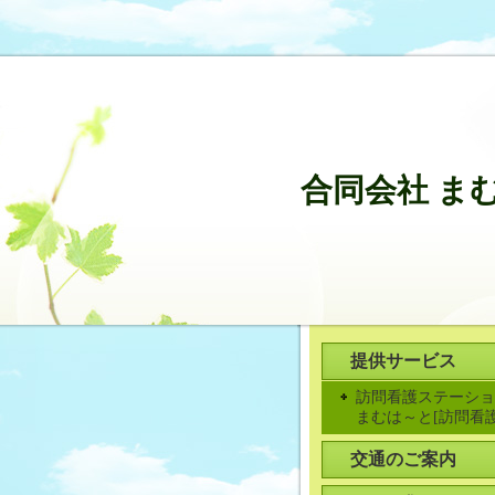
合同会社 ま
提供サービス
訪問看護ステーショ
まむは～と[訪問看護
交通のご案内